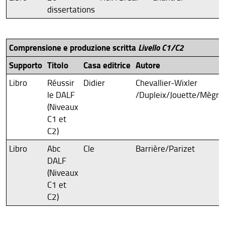
dissertations
Comprensione e produzione scritta
Livello C1/C2
Supporto
Titolo
Casa editrice
Autore
Libro
Réussir
Didier
Chevallier-Wixler
le DALF
/Dupleix/Jouette/Mègre
(Niveaux
C1 et
C2)
Libro
Abc
Cle
Barrière/Parizet
DALF
(Niveaux
C1 et
C2)