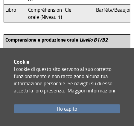
Libro
Compréhension
Cle
Barféty/Beaujoin
orale (Niveau 1)
Comprensione e produzione orale
Livello B1/B2
Supporto
Titolo
Casa editrice
Autore
Libro
Réussir le DELF
Didier
Breton/Lepage/R
Cookie
B1
I cookie di questo sito servono al suo corretto
funzionamento e non raccolgono alcuna tua
Libro
Compréhension
Cle
Barféty/Beaujoin
informazione personale. Se navighi su di esso
orale (Niveau 2)
accetti la loro presenza.
Maggiori informazioni
Libro
Compréhension
Cle
Barféty
orale (Niveau 3)
Ho capito
Comprensione e produzione orale
Livello C1/C2