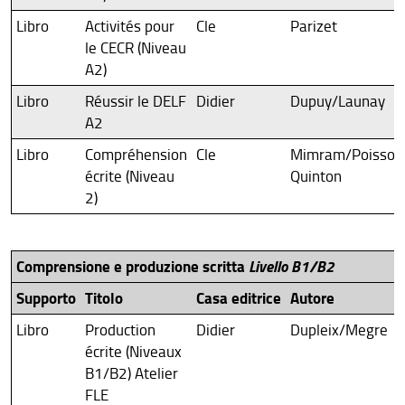
Libro
Activités pour
Cle
Parizet
le CECR (Niveau
A2)
Libro
Réussir le DELF
Didier
Dupuy/Launay
A2
Libro
Compréhension
Cle
Mimram/Poisson
écrite (Niveau
Quinton
2)
Comprensione e produzione scritta
Livello B1/B2
Supporto
Titolo
Casa editrice
Autore
Libro
Production
Didier
Dupleix/Megre
écrite (Niveaux
B1/B2) Atelier
FLE