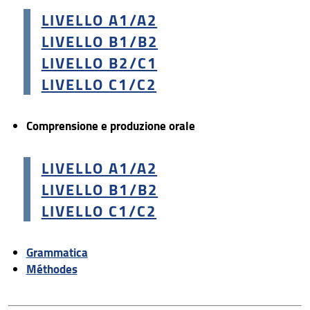
LIVELLO A1/A2
LIS
LIVELLO B1/B2
Certificati di conoscenza
LIVELLO B2/C1
LIVELLO C1/C2
Contributi e iscrizioni
Carta del docente
Comprensione e produzione orale
Open badge
LIVELLO A1/A2
Formazione per dottorandi
LIVELLO B1/B2
LIVELLO C1/C2
Grammatica
M
éthodes