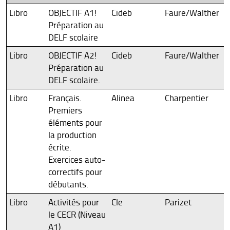
Libro
OBJECTIF A1!
Cideb
Faure/Walther
Préparation au
DELF scolaire
Libro
OBJECTIF A2!
Cideb
Faure/Walther
Préparation au
DELF scolaire.
Libro
Français.
Alinea
Charpentier
Premiers
éléments pour
la production
écrite.
Exercices auto-
correctifs pour
débutants.
Libro
Activités pour
Cle
Parizet
le CECR (Niveau
A1)