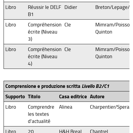
Libro
Réussir le DELF
Didier
Breton/Lepage/R
B1
Libro
Compréhension
Cle
Mimram/Poisson
écrite (Niveau
Quinton
3)
Libro
Compréhension
Cle
Mimram/Poisson
écrite (Niveau
Quinton
4)
Comprensione e produzione scritta
Livello B2/C1
Supporto
Titolo
Casa editrice
Autore
Libro
Comprendre
Alinea
Charpentier/Speran
les textes
d'actualité
Libro
20
H&H Breal
Chantrel