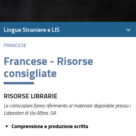
Lingue Straniere e LIS
FRANCESE
Percorsi formativi
Francese - Risorse
Francese
consigliate
Inglese
Portoghese e Brasiliano
RISORSE LIBRARIE
Spagnolo
Le collocazioni fanno riferimento al materiale disponibile presso i
Tedesco
Laboratori di Via Alfani, 58
Altre lingue
Comprensione e produzione scritta
Intercomprensione