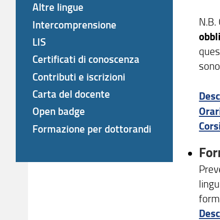
Altre lingue
N.B. 
Intercomprensione
obbl
LIS
quest
Certificati di conoscenza
sono 
Contributi e iscrizioni
Carta del docente
Desc
Orar
Open badge
Cors
Formazione per dottorandi
For
Preve
lingu
form
Desc