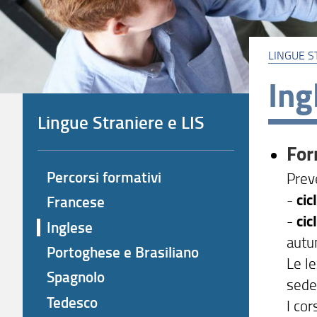
LINGUE S
Ing
Lingue Straniere e LIS
For
Percorsi formativi
Preve
-
cic
Francese
-
cic
Inglese
autu
Portoghese e Brasiliano
Le le
Spagnolo
sede
Tedesco
I cor