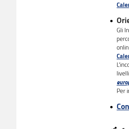
Cale
Ori
Gli I
perco
onlin
Cale
L'inc
livel
europ
Per i
Con