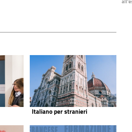
all’e
Italiano per stranieri