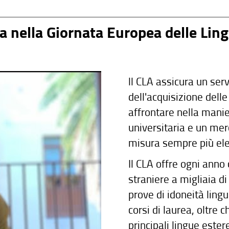
nta nella Giornata Europea delle Lin
ll CLA assicura un serv
dell'acquisizione dell
affrontare nella manie
universitaria e un mer
misura sempre più ele
Il CLA offre ogni anno
straniere a migliaia d
prove di idoneità lingu
corsi di laurea, oltre c
principali lingue ester