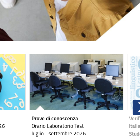
Prove di conoscenza.
Veri
026
Orario Laboratorio Test
itali
luglio - settembre 2026
Stud