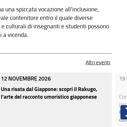
ha una spiccata vocazione all’inclusione,
le contenitore entro il quale diverse
e e culturali di insegnanti e studenti possono
si a vicenda.
Altri eventi
12 NOVEMBRE 2026
19
Una risata dal Giappone: scopri il Rakugo,
l’arte del racconto umoristico giapponese
Con
per
Int
com