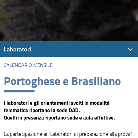
Laboratori
CALENDARIO MENSILE
Formazione nei Laboratori
Portoghese e Brasiliano
Tessera dei Laboratori
Calendario mensile
I laboratori e gli orientamenti svolti in modalità
telematica riportano la sede DAD.
Quelli in presenza riportano sede e aula effettive.
La partecipazione ai "Laboratori di preparazione alla prova"