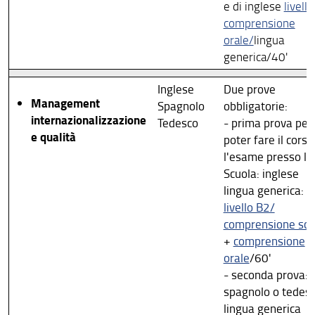
e di inglese
livell
comprensione
orale/
lingua
generica/40'
Inglese
Due prove
Management
Spagnolo
obbligatorie:
internazionalizzazione
Tedesco
- prima prova per
e qualità
poter fare il corso
l'esame presso la
Scuola: inglese
lingua generica:
livello B2/
comprensione scri
+
comprensione
orale
/60'
- seconda prova:
spagnolo o tedes
lingua generica