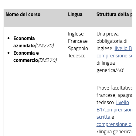
Psicologia
Nome del corso
Lingua
Struttura della pr
Scienze della salute umana
Scienze Matematiche Fisiche e Naturali
Inglese
Una prova
Economia
Francese
obbligatoria di
Scienze Politiche Cesare Alfieri
aziendale
(DM270)
Spagnolo
inglese:
livello B2
Economia e
Studi Umanistici e della Formazione
Tedesco
comprensione scri
commercio
(DM270)
di lingua
generica/40'
Prove facoltative 
francese, spagnol
tedesco:
livello
B1/comprensione
scritta
e
comprensione ora
/lingua generica/