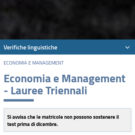
Verifiche linguistiche
ECONOMIA E MANAGEMENT
Prove di conoscenza linguistica
Economia e Management
Agraria
- Lauree Triennali
Architettura
Economia e Management
Giurisprudenza
Si avvisa che le matricole non possono sostenere il
test prima di dicembre.
Ingegneria