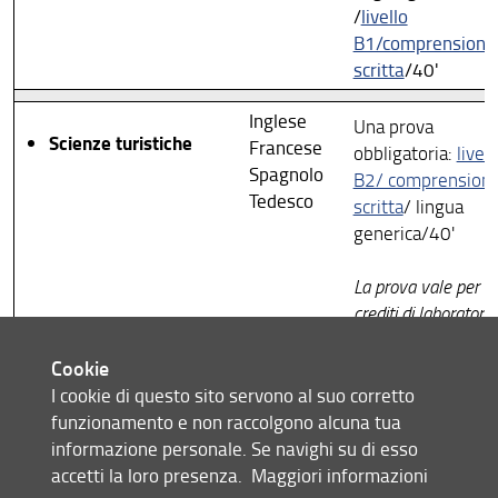
/
livello
B1/comprensione
scritta
/40'
Inglese
Una prova
Scienze turistiche
Francese
obbligatoria:
livell
Spagnolo
B2/ comprension
Tedesco
scritta
/ lingua
generica/40'
La prova vale per i
crediti di laboratorio
linguistico e può es
Cookie
sostenuta solo dop
aver superato gli e
I cookie di questo sito servono al suo corretto
di lingua della Scuol
funzionamento e non raccolgono alcuna tua
informazione personale. Se navighi su di esso
Inglese
accetti la loro presenza.
Maggiori informazioni
Solo per gli studenti
Statistica
Francese