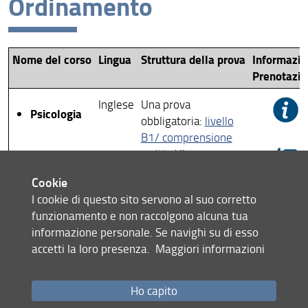
Ordinamento
Architettura
Economia e Management
Nome del corso
Lingua
Struttura della prova
Informazio
Giurisprudenza
Prenotazio
Ingegneria
Inglese
Una prova
Psicologia
obbligatoria:
livello
Psicologia
B1/ comprensione
Scienze della salute umana
scritta
/ lingua
specialistica/40'
Scienze Matematiche Fisiche e Naturali
Cookie
I cookie di questo sito servono al suo corretto
Scienze Politiche Cesare Alfieri
funzionamento e non raccolgono alcuna tua
informazione personale. Se navighi su di esso
Studi Umanistici e della Formazione
Condividi
accetti la loro presenza.
Maggiori informazioni
ultimo aggiornamento
Ho capito
22.01.2024