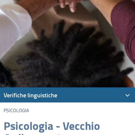
Verifiche linguistiche
PSICOLOGIA
Prove di conoscenza linguistica
Psicologia - Vecchio
Agraria