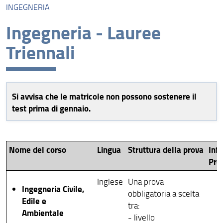
INGEGNERIA
Prove di conoscenza linguistica
Ingegneria - Lauree
Agraria
Triennali
Architettura
Economia e Management
Giurisprudenza
Si avvisa che le matricole non possono sostenere il
test prima di gennaio.
Ingegneria
Psicologia
Nome del corso
Lingua
Struttura della prova
Inf
Scienze della salute umana
Pre
Scienze Matematiche Fisiche e Naturali
Inglese
Una prova
Ingegneria Civile,
obbligatoria a scelta
Scienze Politiche Cesare Alfieri
Edile e
tra:
Ambientale
Studi Umanistici e della Formazione
- livello