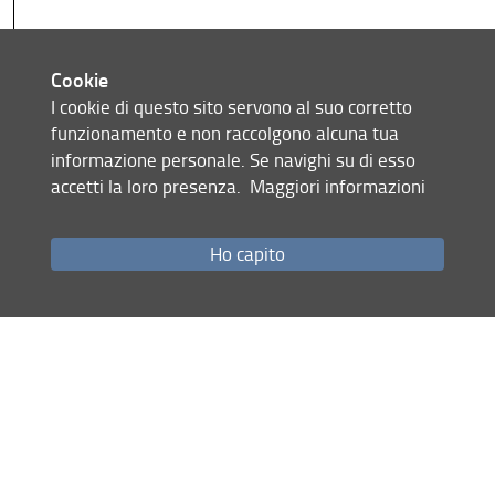
Per gli immatricol
dal 2014/15 al
Cookie
2018/19:
I cookie di questo sito servono al suo corretto
- una prova
funzionamento e non raccolgono alcuna tua
obbligatoria:
liv
informazione personale. Se navighi su di esso
B2/ comprensi
accetti la loro presenza.
Maggiori informazioni
scritta
/ lingua
generica/40'
- una prova
Ho capito
facoltativa di li
diversa
dall'obbligatoria
livello B2/
comprensione
scritta
/lingua
generica/40'
Per gli immatricol