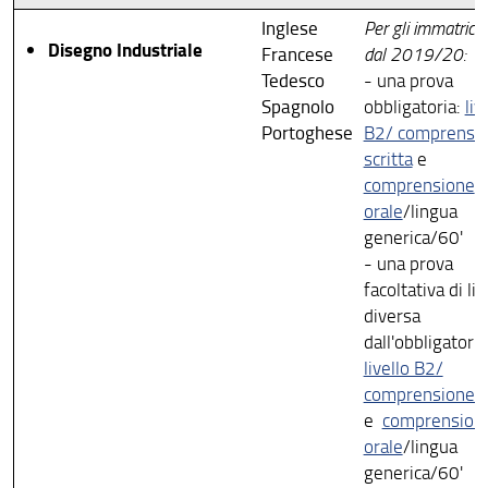
Inglese
Per gli immatricol
Disegno Industriale
Francese
dal 2019/20:
Tedesco
- una prova
Spagnolo
obbligatoria:
liv
Portoghese
B2/ comprensi
scritta
e
comprensione
orale
/lingua
generica/60'
- una prova
facoltativa di li
diversa
dall'obbligatoria
livello B2/
comprensione sc
e
comprension
orale
/lingua
generica/60'