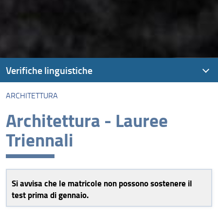
Verifiche linguistiche
ARCHITETTURA
Prove di conoscenza linguistica
Architettura - Lauree
Agraria
Triennali
Architettura
Economia e Management
Giurisprudenza
Si avvisa che le matricole non possono sostenere il
test prima di gennaio.
Ingegneria