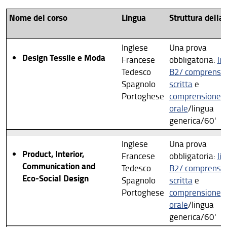
Psicologia
Nome del corso
Lingua
Struttura della
Scienze della salute umana
Scienze Matematiche Fisiche e Naturali
Inglese
Una prova
Design Tessile e Moda
Francese
obbligatoria:
liv
Scienze Politiche Cesare Alfieri
Tedesco
B2/ comprensi
Spagnolo
scritta
e
Studi Umanistici e della Formazione
Portoghese
comprensione
orale
/lingua
generica/60'
Inglese
Una prova
Product, Interior,
Francese
obbligatoria:
liv
Communication and
Tedesco
B2/ comprensi
Eco-Social Design
Spagnolo
scritta
e
Portoghese
comprensione
orale
/lingua
generica/60'